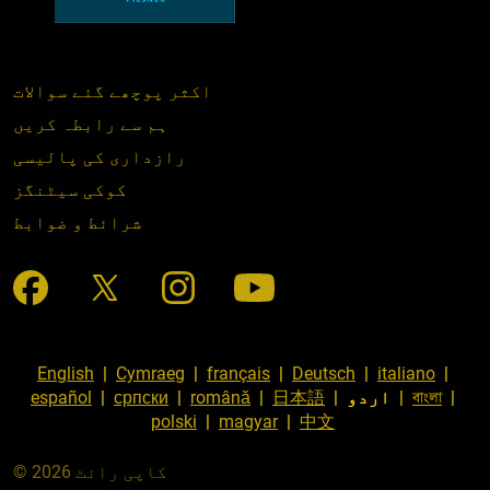
اکثر پوچھے گئے سوالات
ہم سے رابطہ کریں
رازداری کی پالیسی
کوکی سیٹنگز
شرائط و ضوابط
English
|
Cymraeg
|
français
|
Deutsch
|
italiano
|
|
বাংলা
|
اردو
|
日本語
|
română
|
српски
|
español
polski
|
magyar
|
中文
© کاپی رائٹ 2026