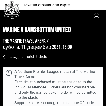
Почетна страница за карте
Marine v Ramsbottom United
The Marine Travel Arena /
субота, 11. децембар 2021. 15:00
назад на match tickets
A Northern Premier League match at The Marine
Travel Arena.
Each ticket purchased must be assigned to the
individual attendee. Tickets are non-transferable
and only the named ticket holder will be admitted
into the stadium.
Supporters are encouraged to scan the QR code