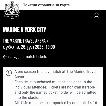
Почетна страница за карте
Marine v York City
The Marine Travel Arena /
субота, 26. јул 2025. 13:00
назад на match tickets
A pre-season friendly match at The Marine Travel
Arena.
Each ticket purchased must be assigned to the
individual attendee. Tickets are non-transferable
and only the named ticket holder will be admitted
into the stadium.
All U14s must be accompanied by an adult, 14-16