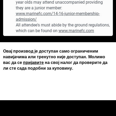
year olds may attend unaccompanied providing
they are a junior member:
www.marinefc.com/14-16-junior-membership-
admission/
All attendee's must abide by the ground regulations,
which can be found on
www.marinefc.com
Овај производ је доступан само ограниченим
навијачима или тренутно није доступан. Молимо
вас да се
пријавите
на свој налог да проверите да
ли сте сада подобни за куповину.