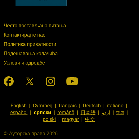
Често постављана питања
Контактирајте нас
Политика приватности
Подешавања колачића
Услови и одредбе
English
|
Cymraeg
|
français
|
Deutsch
|
italiano
|
español
|
српски
|
română
|
日本語
|
اردو
|
বাংলা
|
polski
|
magyar
|
中文
© Ауторска права 2026