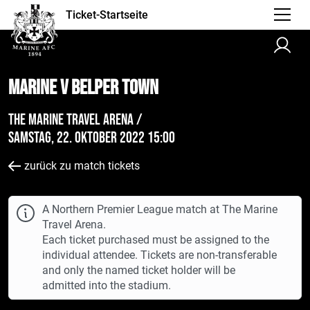
Ticket-Startseite
Marine v Belper Town
The Marine Travel Arena /
Samstag, 22. Oktober 2022 15:00
zurück zu match tickets
A Northern Premier League match at The Marine
Travel Arena.
Each ticket purchased must be assigned to the
individual attendee. Tickets are non-transferable
and only the named ticket holder will be
admitted into the stadium.