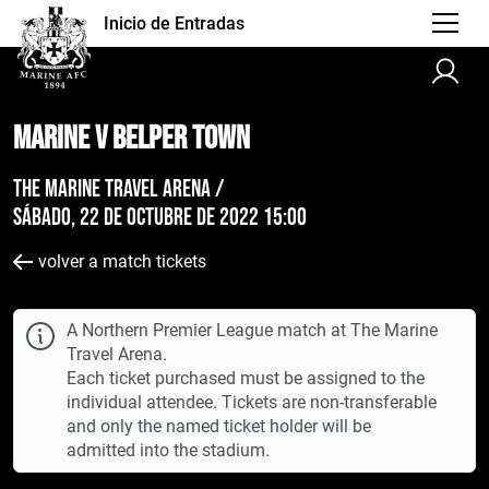
Inicio de Entradas
Marine v Belper Town
The Marine Travel Arena /
sábado, 22 de octubre de 2022 15:00
volver a match tickets
A Northern Premier League match at The Marine
Travel Arena.
Each ticket purchased must be assigned to the
individual attendee. Tickets are non-transferable
and only the named ticket holder will be
admitted into the stadium.