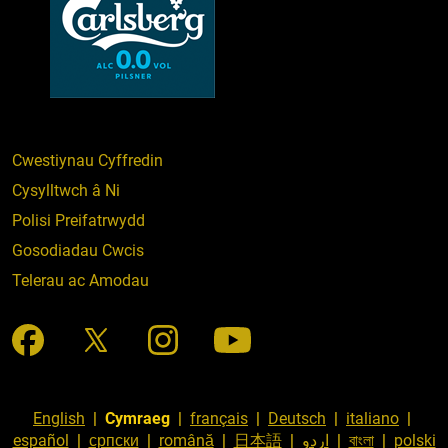
Cwestiynau Cyffredin
Cysylltwch â Ni
Polisi Preifatrwydd
Gosodiadau Cwcis
Telerau ac Amodau
English
|
Cymraeg
|
français
|
Deutsch
|
italiano
|
español
|
српски
|
română
|
日本語
|
اردو
|
বাংলা
|
polski