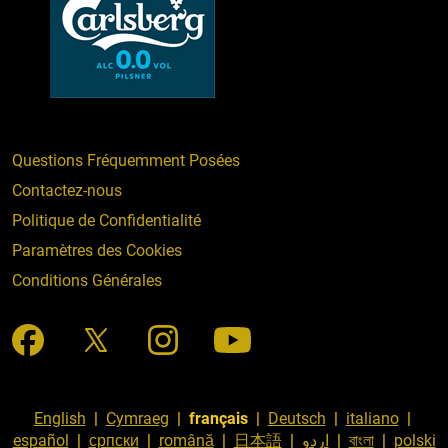
Questions Fréquemment Posées
Contactez-nous
Politique de Confidentialité
Paramètres des Cookies
Conditions Générales
English
|
Cymraeg
|
français
|
Deutsch
|
italiano
|
español
|
српски
|
română
|
日本語
|
اردو
|
বাংলা
|
polski