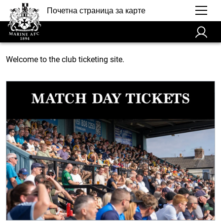
Почетна страница за карте
Welcome to the club ticketing site.