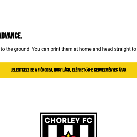
advance.
to the ground. You can print them at home and head straight to 
Jelentkezz be a fiókodba, hogy lásd, elérhetők-e kedvezményes árak