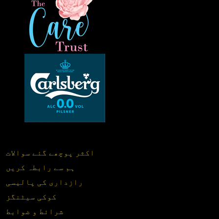
اکثر پوچھے گئے سوالات
ہم سے رابطہ کریں
رازداری کی پالیسی
کوکی سیٹنگز
شرائط و ضوابط