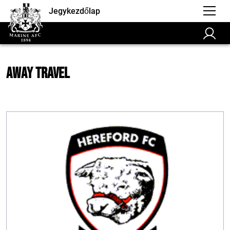
Jegykezdőlap
Away Travel