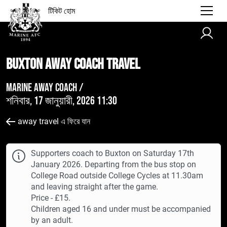
টিকিট হোম
Buxton AWAY Coach Travel
Marine Away Coach /
শনিবার, 17 জানুয়ারী, 2026 11:30
away travel এ ফিরে যান
Supporters coach to Buxton on Saturday 17th
January 2026. Departing from the bus stop on
College Road outside College Cycles at 11.30am
and leaving straight after the game.
Price - £15.
Children aged 16 and under must be accompanied
by an adult.