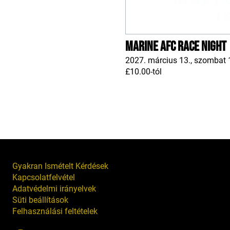
Marine AFC Race Night
2027. március 13., szombat 
£10.00-tól
Gyakran Ismételt Kérdések
Kapcsolatfelvétel
Adatvédelmi irányelvek
Süti beállítások
Felhasználási feltételek