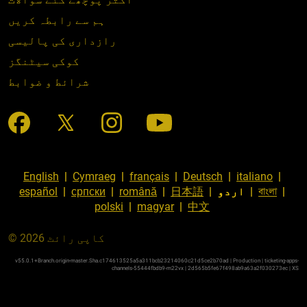
ہم سے رابطہ کریں
رازداری کی پالیسی
کوکی سیٹنگز
شرائط و ضوابط
English
|
Cymraeg
|
français
|
Deutsch
|
italiano
|
|
বাংলা
|
اردو
|
日本語
|
română
|
српски
|
español
polski
|
magyar
|
中文
© کاپی رائٹ 2026
v55.0.1+Branch.origin-master.Sha.c174613525a5a311bcb23214060c21d5ce2b70ad | Production | ticketing-apps-
channels-55444fbdb9-m22vx | 2d565b5fe67f498ab9a63a2f030273ec |
XS