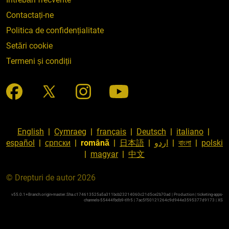
Contactați-ne
Politica de confidențialitate
Setări cookie
Termeni și condiții
English
|
Cymraeg
|
français
|
Deutsch
|
italiano
|
español
|
српски
|
română
|
日本語
|
اردو
|
বাংলা
|
polski
|
magyar
|
中文
© Drepturi de autor 2026
v55.0.1+Branch.origin-master.Sha.c174613525a5a311bcb23214060c21d5ce2b70ad | Production | ticketing-apps-
channels-55444fbdb9-tlfr5 | 7ac5f50121264c9d944e3595377d9173 |
XS