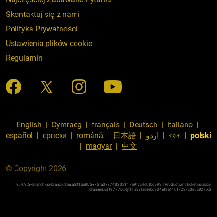
Skontaktuj się z nami
Polityka Prywatności
Ustawienia plików cookie
Regulamin
English
|
Cymraeg
|
français
|
Deutsch
|
italiano
|
español
|
српски
|
română
|
日本語
|
اردو
|
বাংলা
|
polski
|
magyar
|
中文
© Copyright 2026
v54.9.5+Branch.-no-branch-.Sha.a581bb805675fa079748203117b9fdc4c0fbd893 | Production | ticketing-apps-
channels-c8f9777c-x4jtf | a33faceebd834ef9b410f7237c0e5c92 |
XS