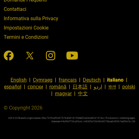
Contattaci
Informativa sulla Privacy
Impostazioni Cookie
Termini e Condizioni
English
|
Cymraeg
|
français
|
Deutsch
|
italiano
|
español
|
српски
|
română
|
日本語
|
اردو
|
বাংলা
|
polski
|
magyar
|
中文
© Copyright 2026
v54.9.0+Branch.origin-master.Sha.7329caf2e57570afa918150bb52a3e3e8261576e | Production | ticketing-apps-
channels-94d96f754-j45cm | 4430fa7364564075bca645967ed0fe1b |
XS